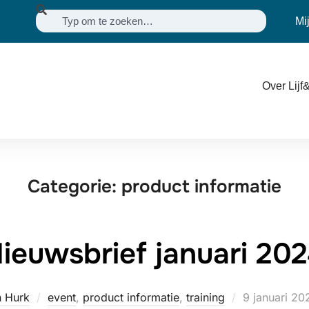
Mi
Over Lijf&
Categorie:
product informatie
ieuwsbrief januari 20
n Hurk
event
,
product informatie
,
training
9 januari 20