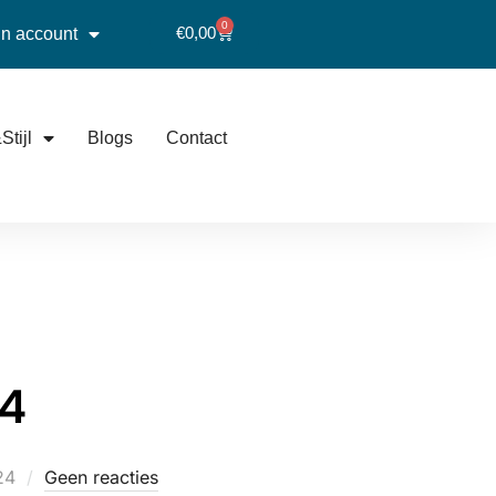
0
€
0,00
jn account
Stijl
Blogs
Contact
24
24
Geen reacties