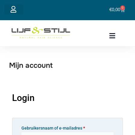
0
€
0,00
Mijn account
Mijn account
Login
Gebruikersnaam of e-mailadres
*