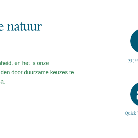
e natuur
35 ja
heid, en het is onze
uden door duurzame keuzes te
ca.
Quick