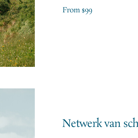
From $99
Start a Project
Netwerk van sc