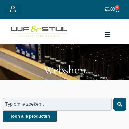
0
€
0,00
Mijn account
Webshop
Toon alle producten