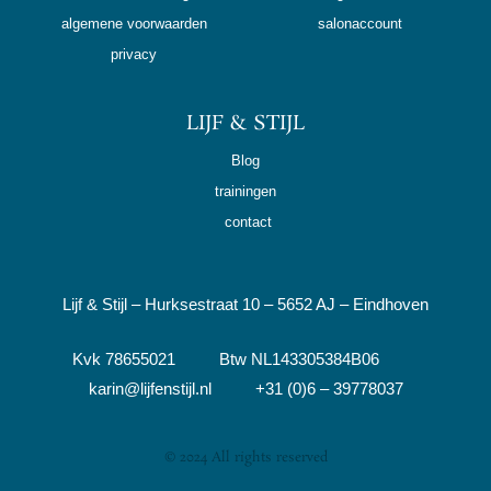
algemene voorwaarden
salonaccount
privacy
LIJF & STIJL
Blog
trainingen
contact
Lijf & Stijl – Hurksestraat 10 – 5652 AJ – Eindhoven
Kvk 78655021 Btw NL143305384B06
karin@lijfenstijl.nl +31 (0)6 – 39778037
© 2024 All rights reserved