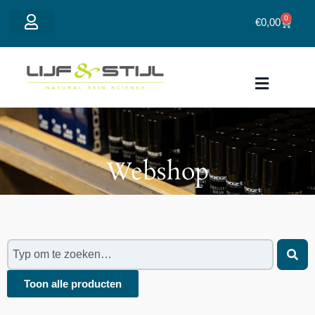
0
€
0,00
Mijn account
Over Lijf&Sti
Webshop
Toon alle producten