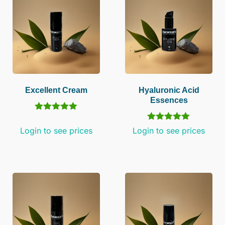
Excellent Cream
Hyaluronic Acid
Essences
Gewaardeerd
5.00
Gewaardeerd
Login to see prices
Login to see prices
uit 5
5.00
uit 5