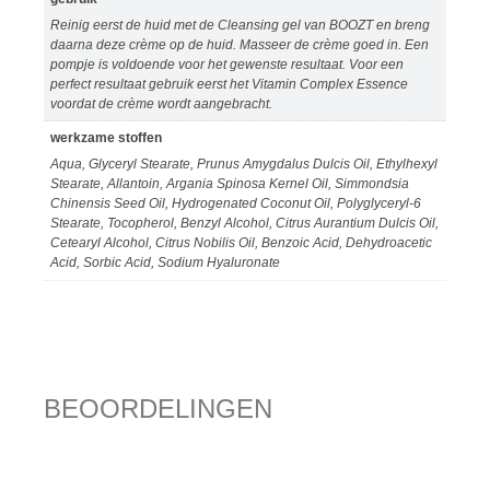
Reinig eerst de huid met de Cleansing gel van BOOZT en breng
daarna deze crème op de huid. Masseer de crème goed in. Een
pompje is voldoende voor het gewenste resultaat. Voor een
perfect resultaat gebruik eerst het Vitamin Complex Essence
voordat de crème wordt aangebracht.
werkzame stoffen
Aqua, Glyceryl Stearate, Prunus Amygdalus Dulcis Oil, Ethylhexyl
Stearate, Allantoin, Argania Spinosa Kernel Oil, Simmondsia
Chinensis Seed Oil, Hydrogenated Coconut Oil, Polyglyceryl-6
Stearate, Tocopherol, Benzyl Alcohol, Citrus Aurantium Dulcis Oil,
Cetearyl Alcohol, Citrus Nobilis Oil, Benzoic Acid, Dehydroacetic
Acid, Sorbic Acid, Sodium Hyaluronate
BEOORDELINGEN