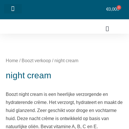
0
€
0,00
Mijn account
Over Lijf&Sti
Home
/
Boozt verkoop
/ night cream
night cream
Boozt night cream is een heerlijke verzorgende en
hydraterende crème. Het verzorgt, hydrateert en maakt de
huid glanzend. Zeer geschikt voor droge en vochtarme
huid. Deze nacht crème is ontwikkeld op basis van
natuurlijke oliën. Bevat vitamine A, B, C en E.