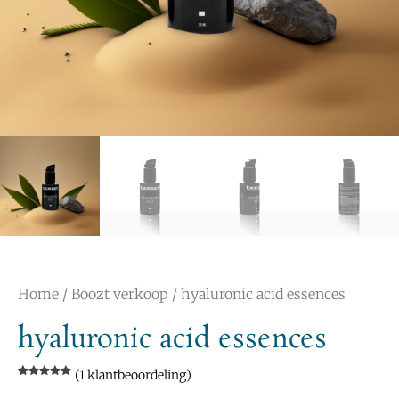
Home
/
Boozt verkoop
/ hyaluronic acid essences
hyaluronic acid essences
(
1
klantbeoordeling)
Gewaardeer
1
d
5.00
op