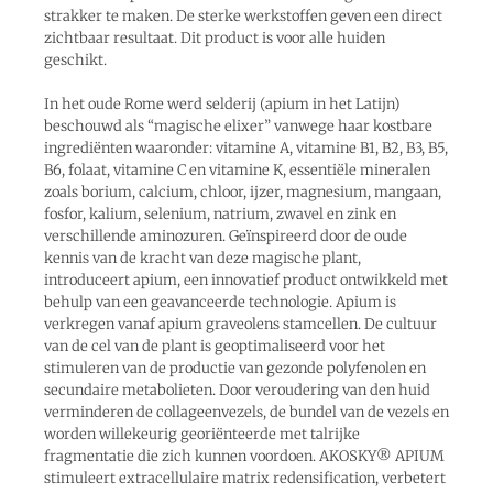
strakker te maken. De sterke werkstoffen geven een direct
zichtbaar resultaat. Dit product is voor alle huiden
geschikt.
In het oude Rome werd selderij (apium in het Latijn)
beschouwd als “magische elixer” vanwege haar kostbare
ingrediënten waaronder: vitamine A, vitamine B1, B2, B3, B5,
B6, folaat, vitamine C en vitamine K, essentiële mineralen
zoals borium, calcium, chloor, ijzer, magnesium, mangaan,
fosfor, kalium, selenium, natrium, zwavel en zink en
verschillende aminozuren. Geïnspireerd door de oude
kennis van de kracht van deze magische plant,
introduceert apium, een innovatief product ontwikkeld met
behulp van een geavanceerde technologie. Apium is
verkregen vanaf apium graveolens stamcellen. De cultuur
van de cel van de plant is geoptimaliseerd voor het
stimuleren van de productie van gezonde polyfenolen en
secundaire metabolieten. Door veroudering van den huid
verminderen de collageenvezels, de bundel van de vezels en
worden willekeurig georiënteerde met talrijke
fragmentatie die zich kunnen voordoen. AKOSKY® APIUM
stimuleert extracellulaire matrix redensification, verbetert