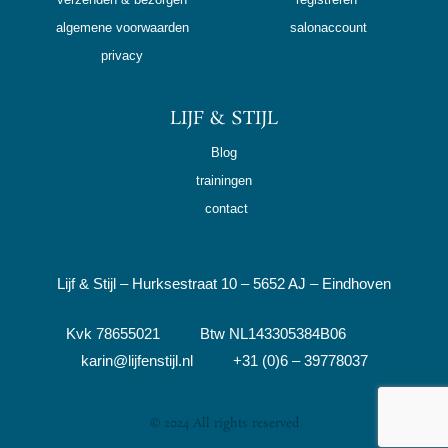
algemene voorwaarden
salonaccount
privacy
LIJF & STIJL
Blog
trainingen
contact
Lijf & Stijl – Hurksestraat 10 – 5652 AJ – Eindhoven
Kvk 78655021 Btw NL143305384B06
karin@lijfenstijl.nl +31 (0)6 – 39778037
© 2024 All rights reserved