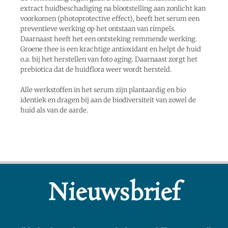
extract huidbeschadiging na blootstelling aan zonlicht kan
voorkomen (photoprotective effect), heeft het serum een
preventieve werking op het ontstaan van rimpels.
Daarnaast heeft het een ontsteking remmende werking.
Groene thee is een krachtige antioxidant en helpt de huid
o.a. bij het herstellen van foto aging. Daarnaast zorgt het
prebiotica dat de huidflora weer wordt hersteld.
Alle werkstoffen in het serum zijn plantaardig en bio
identiek en dragen bij aan de biodiversiteit van zowel de
huid als van de aarde.
Nieuwsbrief