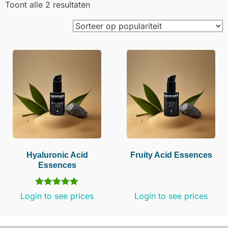
Toont alle 2 resultaten
Hyaluronic Acid
Fruity Acid Essences
Essences
Gewaardeerd
Login to see prices
Login to see prices
5.00
uit 5