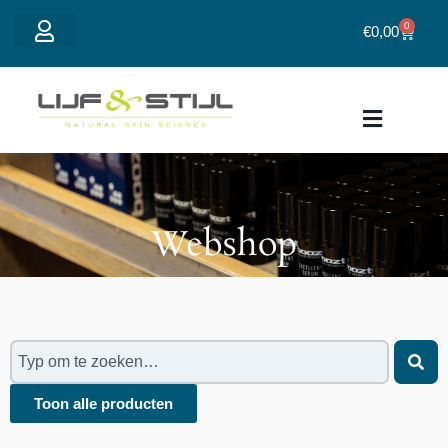
0
€
0,00
Mijn account
Webshop
Toon alle producten