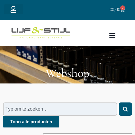
0
€
0,00
Mijn account
Webshop
Toon alle producten