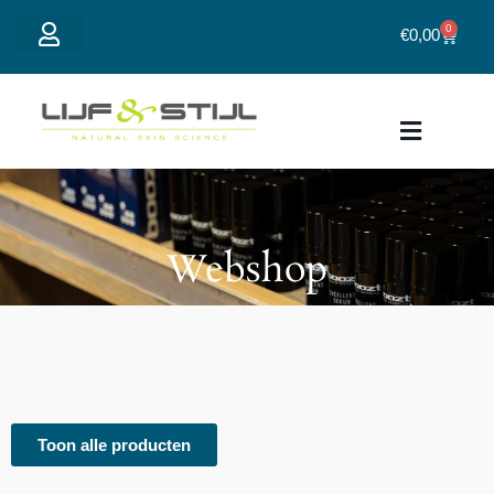
0
€
0,00
Mijn account
Over Lijf&Sti
Webshop
Toon alle producten